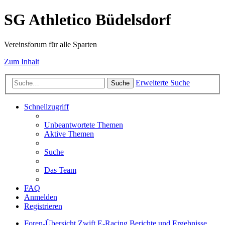
SG Athletico Büdelsdorf
Vereinsforum für alle Sparten
Zum Inhalt
Erweiterte Suche
Suche
Schnellzugriff
Unbeantwortete Themen
Aktive Themen
Suche
Das Team
FAQ
Anmelden
Registrieren
Foren-Übersicht
Zwift E-Racing
Berichte und Ergebnisse